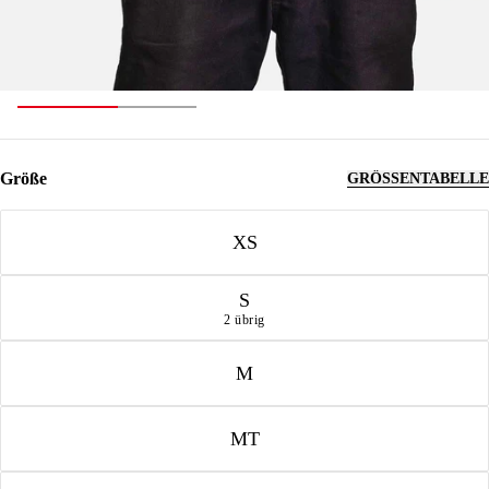
Größe
GRÖSSENTABELLE
Größe
XS
S
2 übrig
M
MT