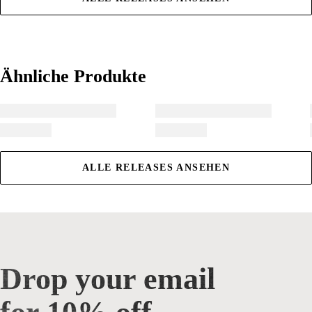
Ähnliche Produkte
Ähnliche Produkte
ALLE RELEASES ANSEHEN
Drop your email
Drop your email for 10% off