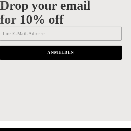
Drop your email
Drop your email for 10% off
for 10% off
Email
*
ANMELDEN