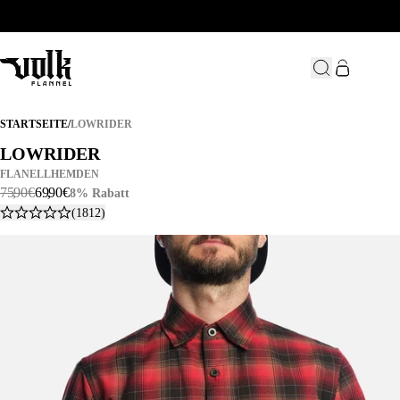
LOWRIDER
STARTSEITE
/
LOWRIDER
LOWRIDER
LOWRIDER
FLANELLHEMDEN
75
,
90
€
69
,
90
€
8% Rabatt
(1812)