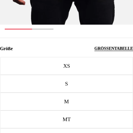
Größe
GRÖSSENTABELLE
Größe
XS
S
M
MT