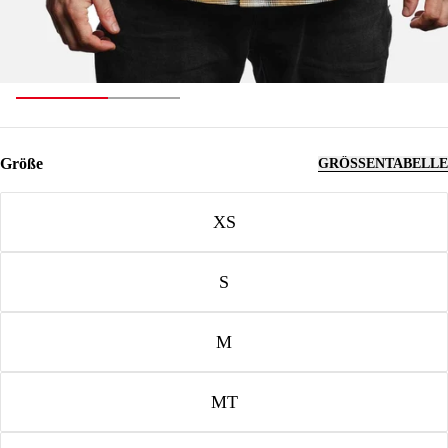
Größe
GRÖSSENTABELLE
Größe
XS
S
M
MT