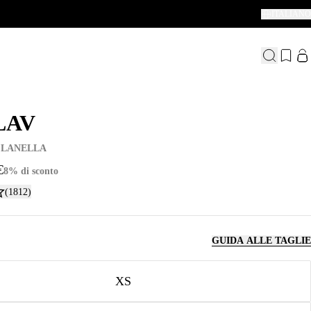
ITALIANO
LAV
LAV
FLANELLA
€
8% di sconto
(1812)
GUIDA ALLE TAGLIE
XS