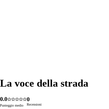
La voce della strada
La voce della strada
0
.
0
0
1812
5.0
1
1
1
Recensioni
Recensioni
Punteggio medio
Punteggio medio