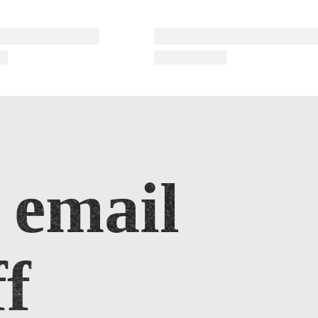
 email
f