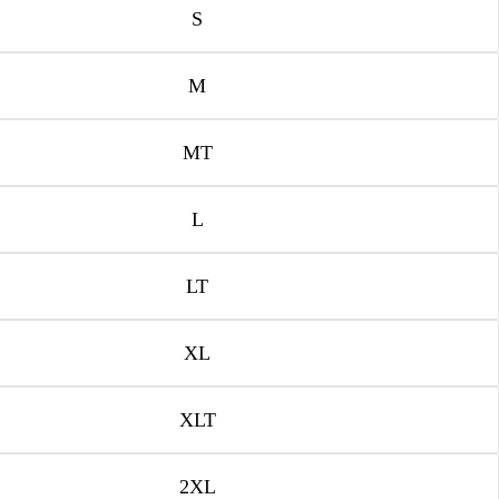
S
M
MT
L
LT
XL
XLT
2XL