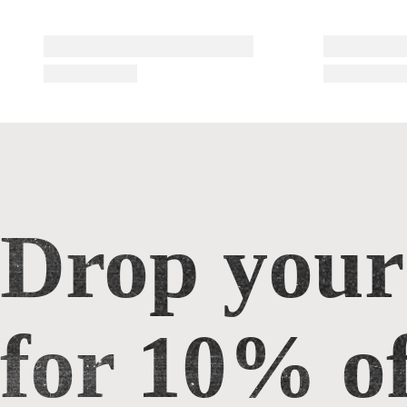
Drop your
Drop your email for 10% off
for 10% of