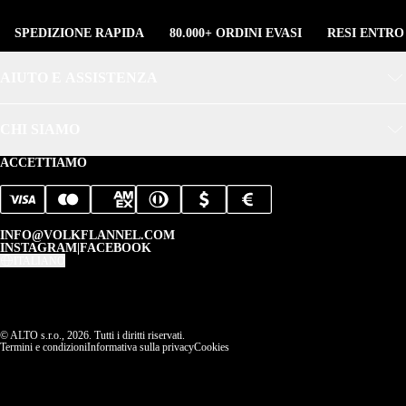
SPEDIZIONE RAPIDA
80.000+ ORDINI EVASI
RESI ENTRO
AIUTO E ASSISTENZA
CHI SIAMO
ACCETTIAMO
INFO@VOLKFLANNEL.COM
INSTAGRAM
|
FACEBOOK
ITALIANO
© ALTO s.r.o., 2026. Tutti i diritti riservati.
Termini e condizioni
Informativa sulla privacy
Cookies