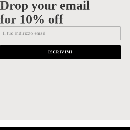
Drop your email
Drop your email for 10% off
for 10% off
Email
*
ISCRIVIMI