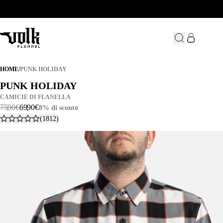
PUNK HOLIDAY
HOME
/
PUNK HOLIDAY
PUNK HOLIDAY
PUNK HOLIDAY
CAMICIE DI FLANELLA
75
,
90
€
69
,
90
€
8% di sconto
(1812)