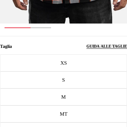
Taglia
GUIDA ALLE TAGLIE
Taglia
XS
S
M
MT