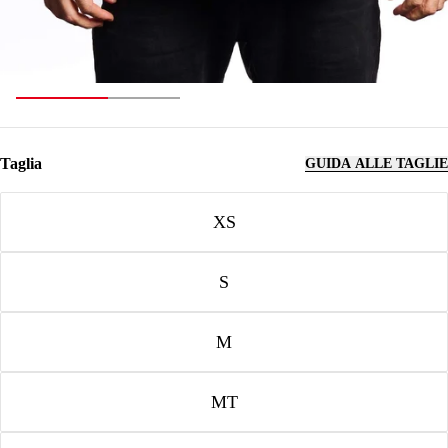
Taglia
GUIDA ALLE TAGLIE
Taglia
XS
S
M
MT