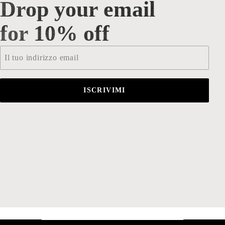
Drop your email
Drop your email for 10% off
for 10% off
Email
*
ISCRIVIMI