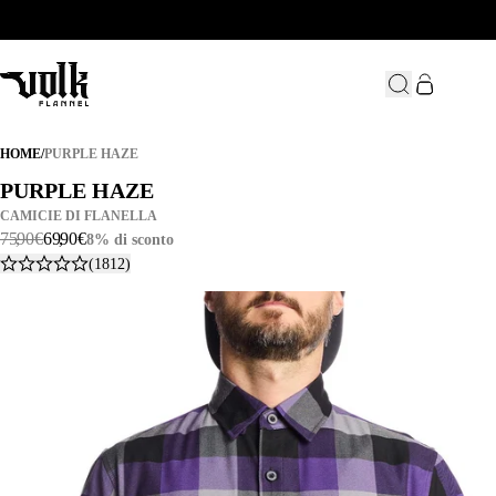
PURPLE HAZE
HOME
/
PURPLE HAZE
PURPLE HAZE
PURPLE HAZE
CAMICIE DI FLANELLA
75
,
90
€
69
,
90
€
8% di sconto
(1812)