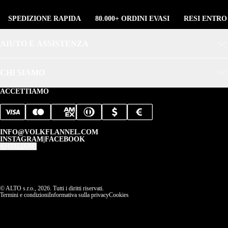
SPEDIZIONE RAPIDA
80.000+ ORDINI EVASI
RESI ENTRO
AIUTO E ASSISTENZA
CHI SIAMO
ACCETTIAMO
INFO@VOLKFLANNEL.COM
INSTAGRAM
|
FACEBOOK
ITALIANO
© ALTO s.r.o., 2026. Tutti i diritti riservati.
Termini e condizioni
Informativa sulla privacy
Cookies