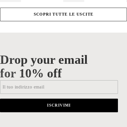
SCOPRI TUTTE LE USCITE
Drop your email
Drop your email for 10% off
for 10% off
Email
*
ISCRIVIMI