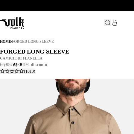
FORGED LONG SLEEVE
HOME
/
FORGED LONG SLEEVE
FORGED LONG SLEEVE
FORGED LONG SLEEVE
CAMICIE DI FLANELLA
65
,
90
€
59
,
90
€
9% di sconto
(1813)