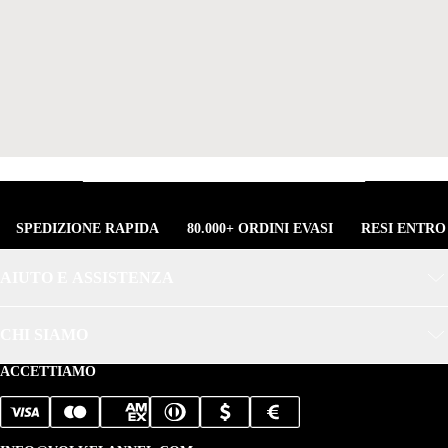
SPEDIZIONE RAPIDA
80.000+ ORDINI EVASI
RESI ENTRO
AIUTO E ASSISTENZA
CHI SIAMO
ACCETTIAMO