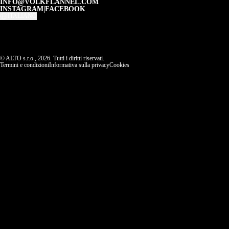
INFO@VOLKFLANNEL.COM
INSTAGRAM
|
FACEBOOK
ITALIANO
© ALTO s.r.o., 2026. Tutti i diritti riservati.
Termini e condizioni
Informativa sulla privacy
Cookies