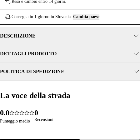
Reso e cambio entro 14 giorni.
Consegna in 1 giorno in Slovenia.
Cambia paese
DESCRIZIONE
DETTAGLI PRODOTTO
POLITICA DI SPEDIZIONE
La voce della strada
La voce della strada
0
.
0
0
1813
5.0
1
1
1
Recensioni
Recensioni
Punteggio medio
Punteggio medio
2
2
2
3
3
3