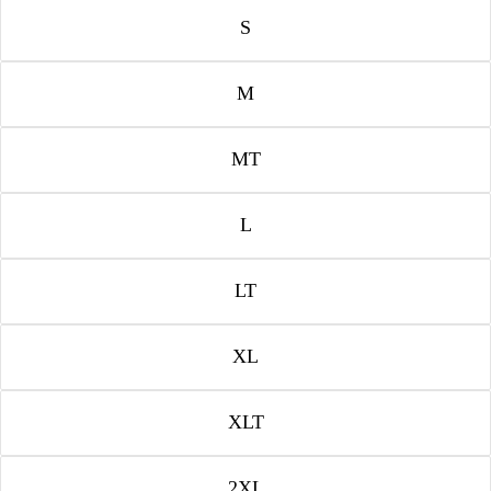
S
M
MT
L
LT
XL
XLT
2XL