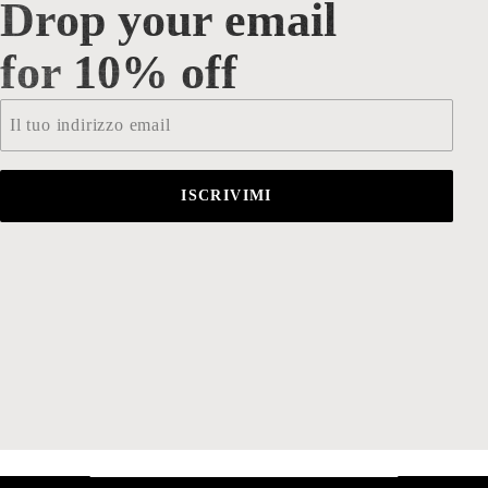
Drop your email
Drop your email for 10% off
for 10% off
Email
*
ISCRIVIMI