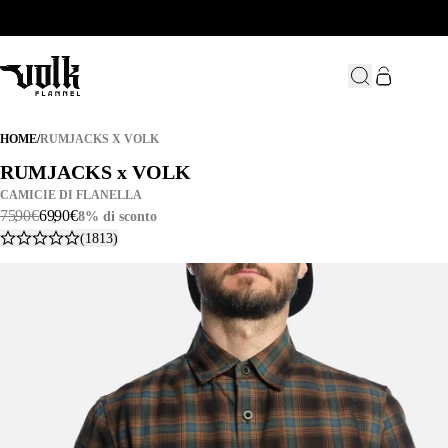
RUMJACKS X VOLK
HOME
/
RUMJACKS X VOLK
RUMJACKS x VOLK
RUMJACKS x VOLK
CAMICIE DI FLANELLA
75
,
90
€
69
,
90
€
8% di sconto
(1813)