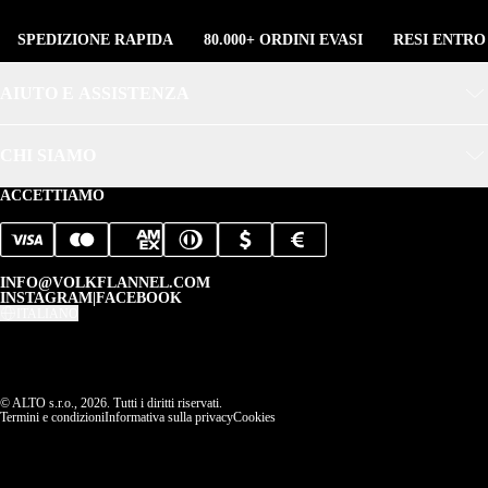
SPEDIZIONE RAPIDA
80.000+ ORDINI EVASI
RESI ENTRO
AIUTO E ASSISTENZA
CHI SIAMO
ACCETTIAMO
INFO@VOLKFLANNEL.COM
INSTAGRAM
|
FACEBOOK
ITALIANO
© ALTO s.r.o., 2026. Tutti i diritti riservati.
Termini e condizioni
Informativa sulla privacy
Cookies