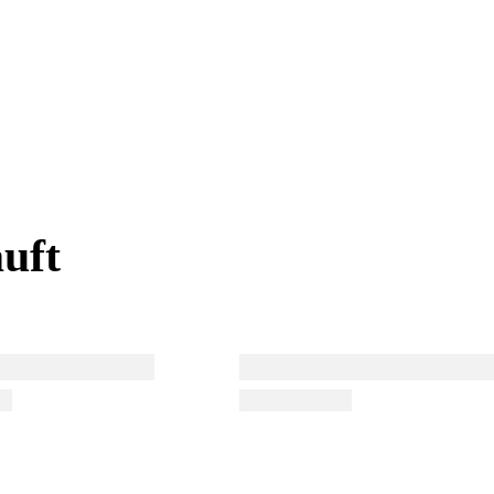
uft
uft