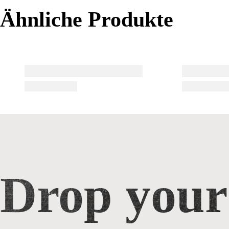
Ähnliche Produkte
Ähnliche Produkte
Drop your
Drop your email for 10% off