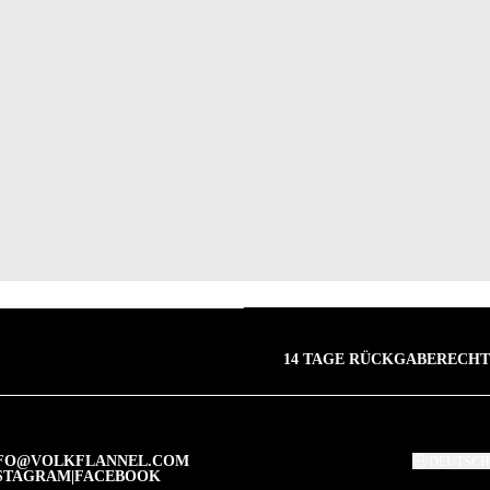
14 TAGE RÜCKGABERECHT
FO@VOLKFLANNEL.COM
DEUTSCH
STAGRAM
|
FACEBOOK