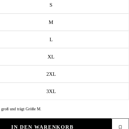
S
M
L
XL
2XL
3XL
m groß und trägt Größe M.
IN DEN WARENKORB