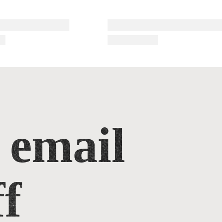
 email
f