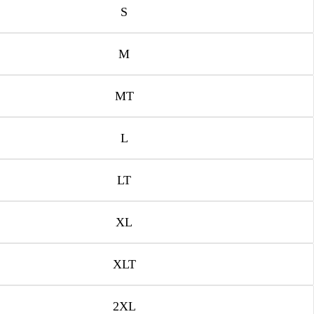
S
M
MT
L
LT
XL
XLT
2XL