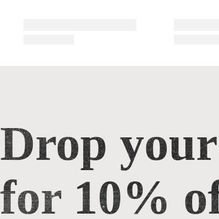
Drop your
Drop your email for 10% off
for 10% of