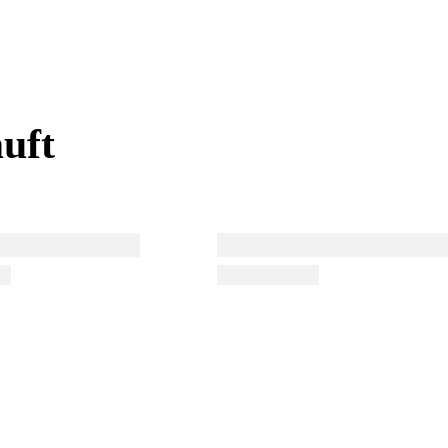
uft
uft