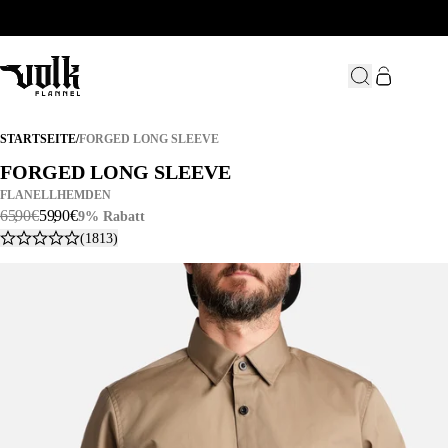
FORGED LONG SLEEVE
STARTSEITE
/
FORGED LONG SLEEVE
FORGED LONG SLEEVE
FORGED LONG SLEEVE
FLANELLHEMDEN
65
,
90
€
59
,
90
€
9% Rabatt
(1813)