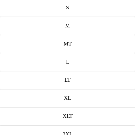
S
M
MT
L
LT
XL
XLT
2XL