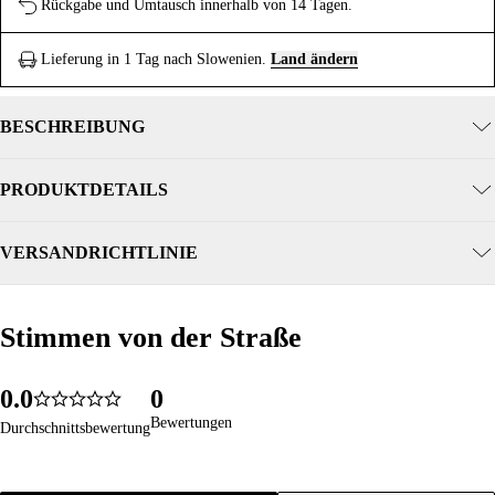
Rückgabe und Umtausch innerhalb von 14 Tagen.
Lieferung in 1 Tag nach Slowenien.
Land ändern
BESCHREIBUNG
PRODUKTDETAILS
VERSANDRICHTLINIE
Stimmen von der Straße
Stimmen von der Straße
0
.
0
0
1813
5.0
1
1
1
Bewertungen
Bewertungen
Durchschnittsbewertung
Durchschnittsbewertung
2
2
2
3
3
3