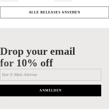
ALLE RELEASES ANSEHEN
Drop your email
Drop your email for 10% off
for 10% off
Email
*
ANMELDEN