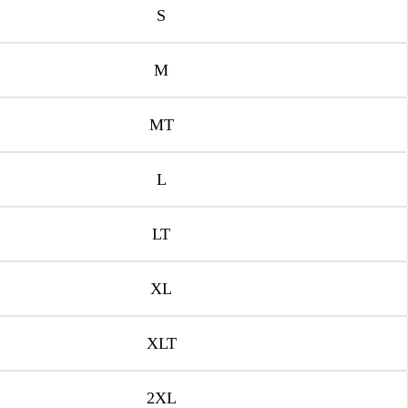
S
M
MT
L
LT
XL
XLT
2XL