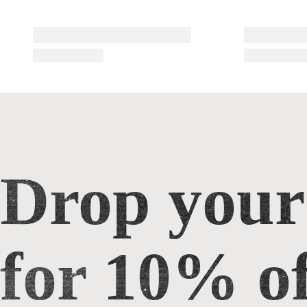
Drop your
Drop your email for 10% off
for 10% of