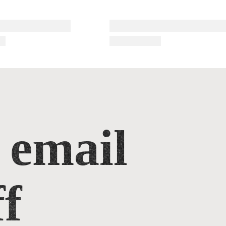
 email
f