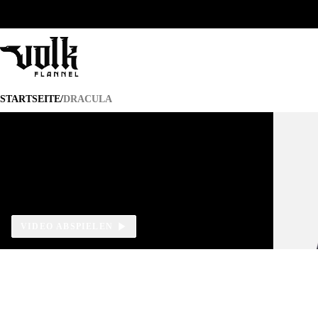
DRACULA
STARTSEITE
/
DRACULA
VIDEO ABSPIELEN