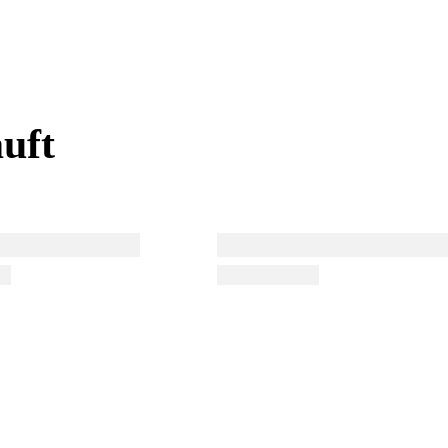
uft
uft