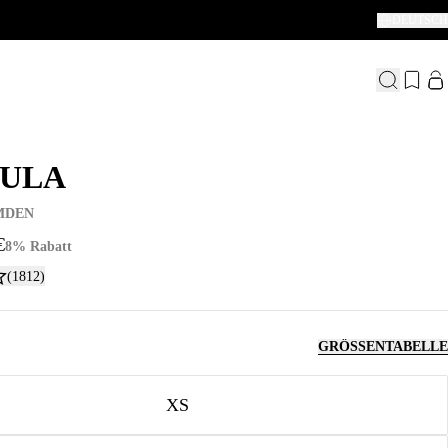
DEUTSCH
ULA
ULA
MDEN
€
8% Rabatt
(1812)
GRÖSSENTABELLE
XS