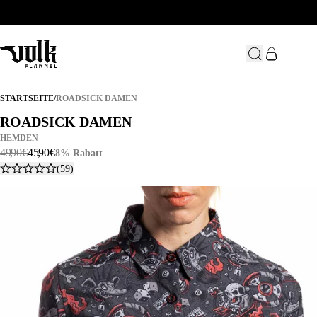
ROADSICK DAMEN
STARTSEITE
/
ROADSICK DAMEN
ROADSICK DAMEN
ROADSICK DAMEN
HEMDEN
49
,
90
€
45
,
90
€
8% Rabatt
(59)