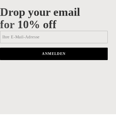
Drop your email
Drop your email for 10% off
for 10% off
Email
*
ANMELDEN