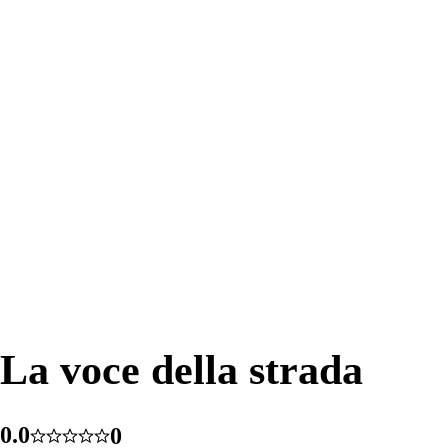
La voce della strada
La voce della strada
0
.
0
0
59
5.0