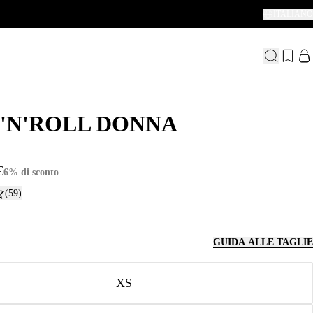
ITALIANO
'N'ROLL DONNA
'N'ROLL DONNA
€
6% di sconto
(59)
GUIDA ALLE TAGLIE
XS