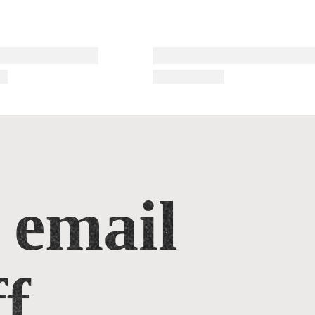
 email
f