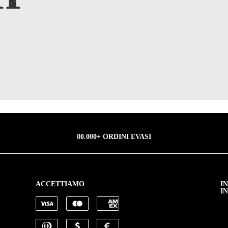
80.000+ ORDINI EVASI
ACCETTIAMO
I
I