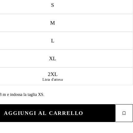
S
M
L
XL
2XL
Lista d'attesa
68 m e indossa la taglia XS.
AGGIUNGI AL CARRELLO