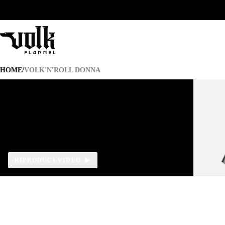
VOLK'N'ROLL DONNA
HOME
/
VOLK'N'ROLL DONNA
RIPRODUCI VIDEO