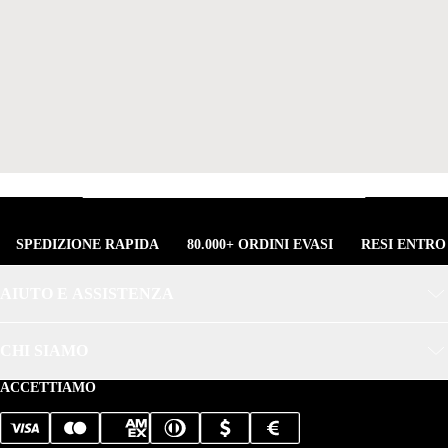
SPEDIZIONE RAPIDA
80.000+ ORDINI EVASI
RESI ENTRO
AIUTO E ASSISTENZA
CHI SIAMO
ACCETTIAMO