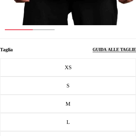
Taglia
GUIDA ALLE TAGLIE
Taglia
XS
S
M
L