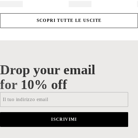
SCOPRI TUTTE LE USCITE
Drop your email
Drop your email for 10% off
for 10% off
Email
*
ISCRIVIMI