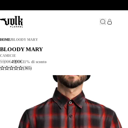
BLOODY MARY
HOME
/
BLOODY MARY
BLOODY MARY
BLOODY MARY
CAMICIE
55
,
90
€
49
,
90
€
11% di sconto
(365)