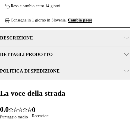
Reso e cambio entro 14 giorni.
Consegna in 1 giorno in Slovenia.
Cambia paese
DESCRIZIONE
DETTAGLI PRODOTTO
POLITICA DI SPEDIZIONE
La voce della strada
La voce della strada
0
.
0
0
365
5.0
1
1
1
Recensioni
Recensioni
Punteggio medio
Punteggio medio
2
2
2