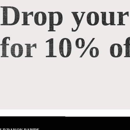
Drop your
Drop your email for 10% off
for 10% of