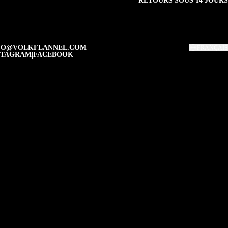
RETOURS SOUS 14 JOURS
FO@VOLKFLANNEL.COM
FRANÇAIS
STAGRAM
|
FACEBOOK