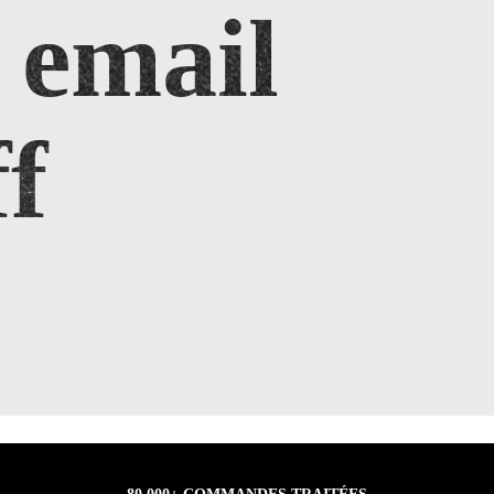
 email
f