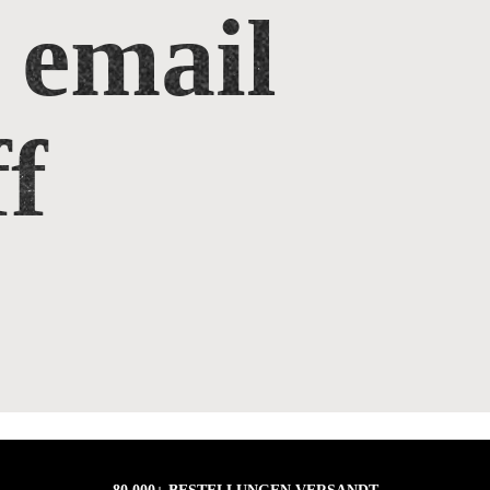
 email
f