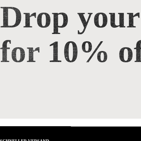
Drop your
Drop your email for 10% off
for 10% of