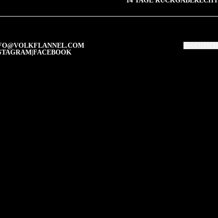
14 TAGE RÜCKGABERECHT
FO@VOLKFLANNEL.COM
DEUTSCH
STAGRAM
|
FACEBOOK