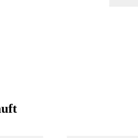
uft
uft