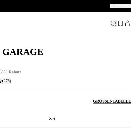
DEUTSCH
 GARAGE
 GARAGE
€
8% Rabatt
(276)
GRÖSSENTABELLE
XS