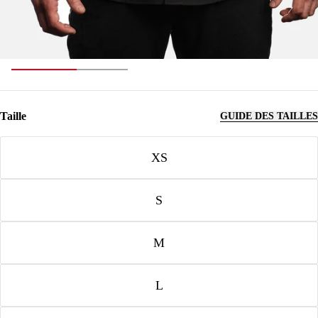
Taille
GUIDE DES TAILLES
Taille
XS
S
M
L