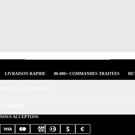
LIVRAISON RAPIDE
80.000+ COMMANDES TRAITÉES
RE
AIDE ET ASSISTANCE
À PROPOS
NOUS ACCEPTONS