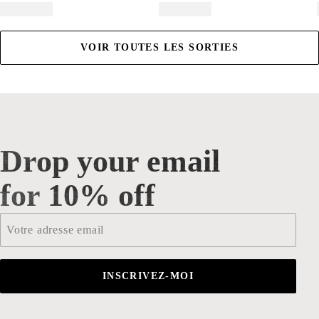
VOIR TOUTES LES SORTIES
Drop your email
Drop your email for 10% off
for 10% off
Email
*
INSCRIVEZ-MOI