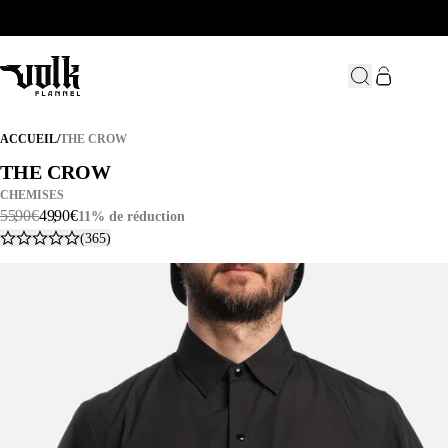
THE CROW
ACCUEIL
/
THE CROW
THE CROW
THE CROW
CHEMISES
55
,
90
€
49
,
90
€
11% de réduction
(365)