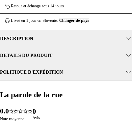
Retour et échange sous 14 jours.
Livré en 1 jour en Slovénie.
Changer de pays
DESCRIPTION
DÉTAILS DU PRODUIT
POLITIQUE D'EXPÉDITION
La parole de la rue
La parole de la rue
0
.
0
0
365
5.0
1
1
1
Avis
Avis
Note moyenne
Note moyenne
2
2
2