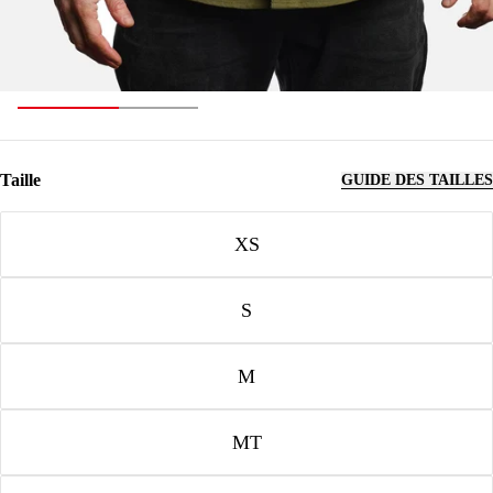
Taille
GUIDE DES TAILLES
Taille
XS
S
M
MT