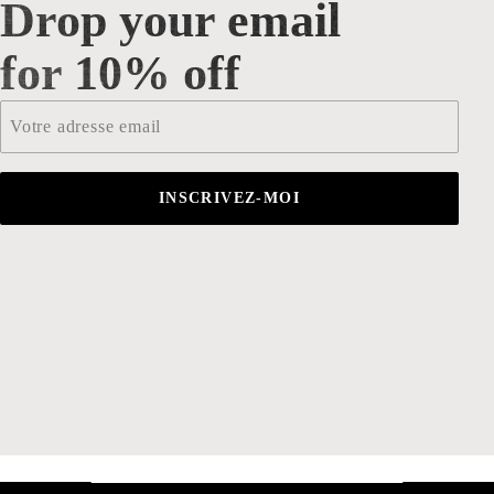
Drop your email
Drop your email for 10% off
for 10% off
Email
*
INSCRIVEZ-MOI