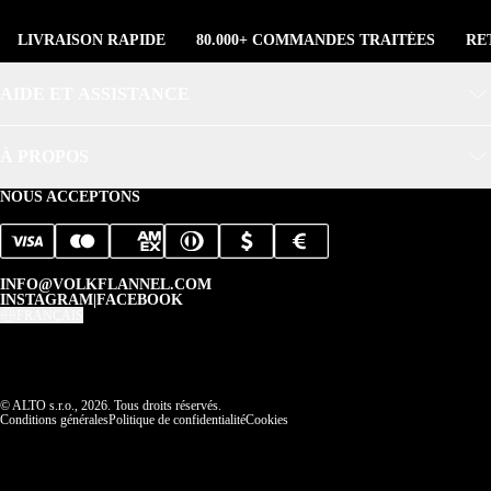
LIVRAISON RAPIDE
80.000+ COMMANDES TRAITÉES
RE
AIDE ET ASSISTANCE
À PROPOS
NOUS ACCEPTONS
INFO@VOLKFLANNEL.COM
INSTAGRAM
|
FACEBOOK
FRANÇAIS
© ALTO s.r.o., 2026. Tous droits réservés.
Conditions générales
Politique de confidentialité
Cookies