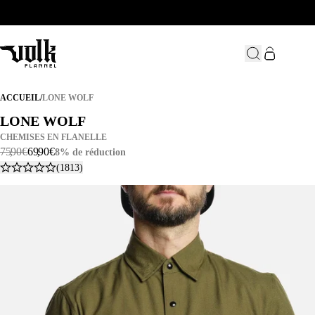
LONE WOLF
ACCUEIL
/
LONE WOLF
LONE WOLF
LONE WOLF
CHEMISES EN FLANELLE
75
,
90
€
69
,
90
€
8% de réduction
(1813)