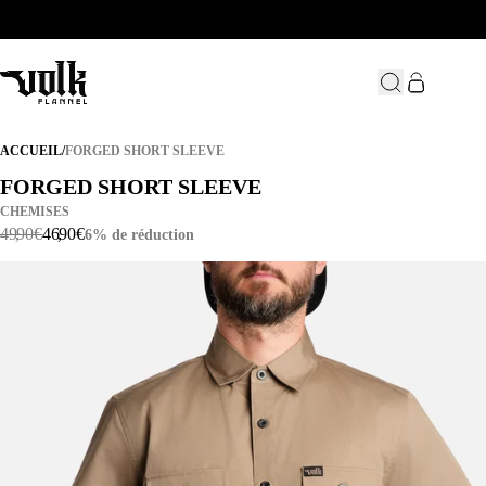
BIENVENUE DANS NOTRE NOUVELLE TANIÈRE / ACHETEZ-EN 2 ET 
FORGED SHORT SLEEVE
ACCUEIL
/
FORGED SHORT SLEEVE
FORGED SHORT SLEEVE
FORGED SHORT SLEEVE
CHEMISES
49
,
90
€
46
,
90
€
6% de réduction