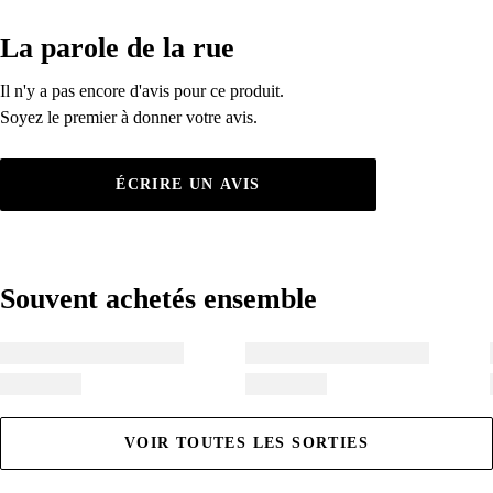
La parole de la rue
La parole de la rue
Il n'y a pas encore d'avis pour ce produit.
Il n'y a pas encore d'avis pour ce produit.
Soyez le premier à donner votre avis.
Soyez le premier à donner votre avis.
ÉCRIRE UN AVIS
Souvent achetés ensemble
Souvent achetés ensemble
VOIR TOUTES LES SORTIES