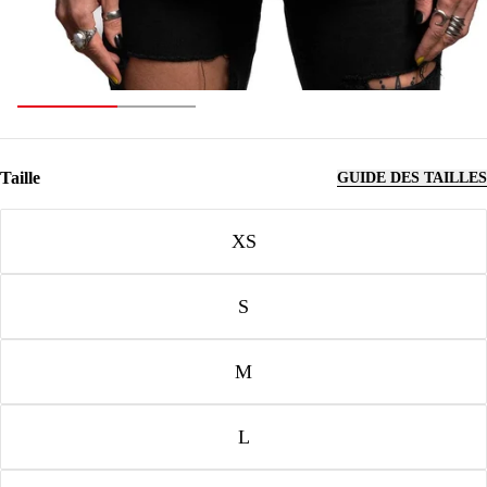
Taille
GUIDE DES TAILLES
Taille
XS
S
M
L