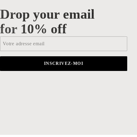
Drop your email
Drop your email for 10% off
for 10% off
Email
*
INSCRIVEZ-MOI