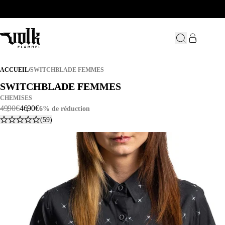
SWITCHBLADE FEMMES
ACCUEIL
/
SWITCHBLADE FEMMES
SWITCHBLADE FEMMES
SWITCHBLADE FEMMES
CHEMISES
49
,
90
€
46
,
90
€
6% de réduction
(59)