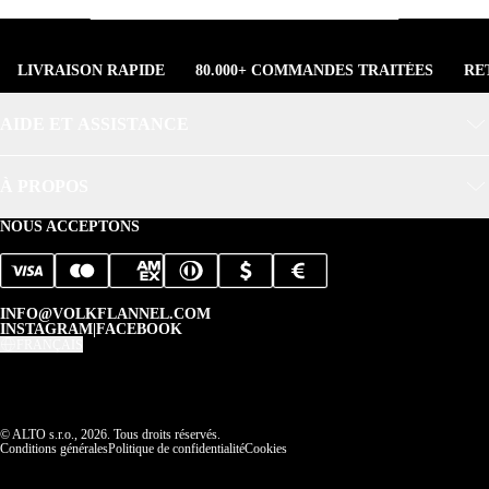
LIVRAISON RAPIDE
80.000+ COMMANDES TRAITÉES
RE
AIDE ET ASSISTANCE
À PROPOS
NOUS ACCEPTONS
INFO@VOLKFLANNEL.COM
INSTAGRAM
|
FACEBOOK
FRANÇAIS
© ALTO s.r.o., 2026. Tous droits réservés.
Conditions générales
Politique de confidentialité
Cookies