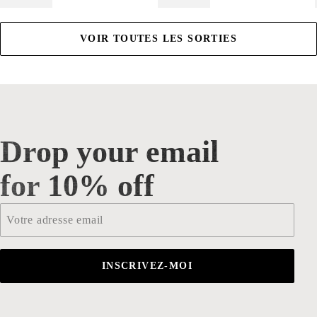
VOIR TOUTES LES SORTIES
Drop your email
Drop your email for 10% off
for 10% off
Email
*
INSCRIVEZ-MOI