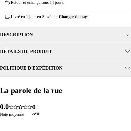
Retour et échange sous 14 jours.
Livré en 1 jour en Slovénie.
Changer de pays
DESCRIPTION
DÉTAILS DU PRODUIT
POLITIQUE D'EXPÉDITION
La parole de la rue
La parole de la rue
0
.
0
0
18
4.9
1
1
1
Avis
Avis
Note moyenne
Note moyenne
2
2
2
3
3
3