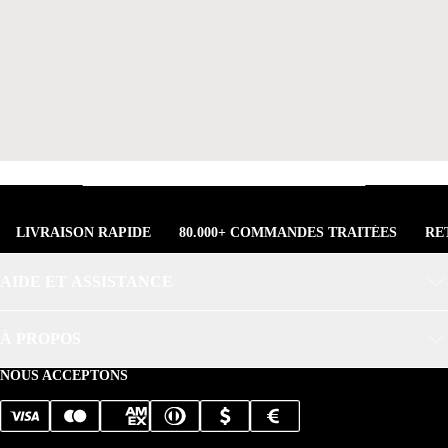
LIVRAISON RAPIDE
80.000+ COMMANDES TRAITÉES
RE
AIDE ET ASSISTANCE
À PROPOS
NOUS ACCEPTONS