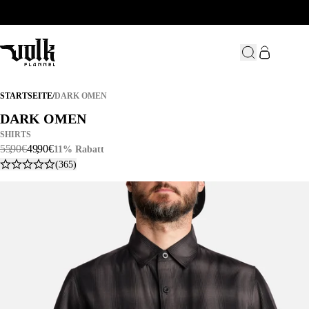
DARK OMEN
STARTSEITE
/
DARK OMEN
DARK OMEN
DARK OMEN
SHIRTS
55
,
90
€
49
,
90
€
11% Rabatt
(365)