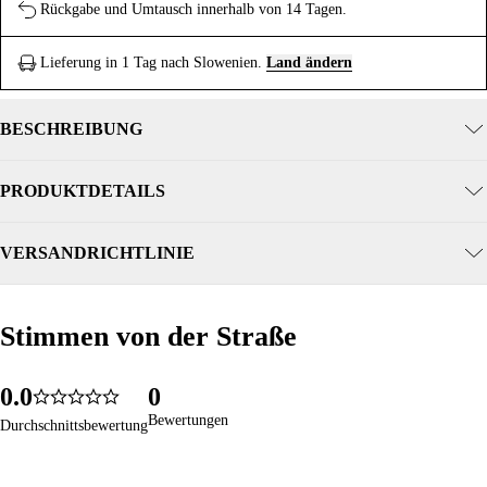
Rückgabe und Umtausch innerhalb von 14 Tagen.
Lieferung in 1 Tag nach Slowenien.
Land ändern
BESCHREIBUNG
PRODUKTDETAILS
VERSANDRICHTLINIE
Stimmen von der Straße
Stimmen von der Straße
0
.
0
0
365
5.0
1
1
1
Bewertungen
Bewertungen
Durchschnittsbewertung
Durchschnittsbewertung
2
2
2
3
3
3