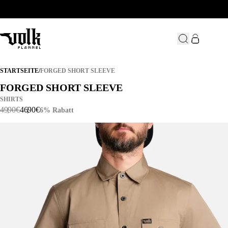
FORGED SHORT SLEEVE
STARTSEITE
/
FORGED SHORT SLEEVE
FORGED SHORT SLEEVE
FORGED SHORT SLEEVE
SHIRTS
49
,
90
€
46
,
90
€
6% Rabatt