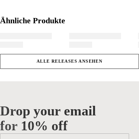
Ähnliche Produkte
Ähnliche Produkte
ALLE RELEASES ANSEHEN
Drop your email
Drop your email for 10% off
for 10% off
Email
*