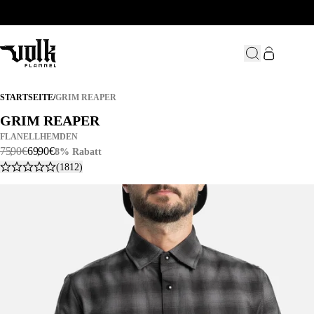
GRIM REAPER
STARTSEITE
/
GRIM REAPER
GRIM REAPER
GRIM REAPER
FLANELLHEMDEN
75
,
90
€
69
,
90
€
8% Rabatt
(1812)