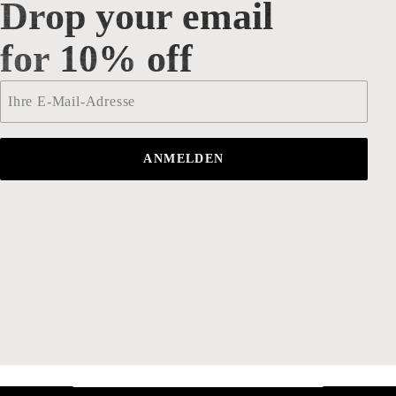
Drop your email
Drop your email for 10% off
for 10% off
Email
*
ANMELDEN