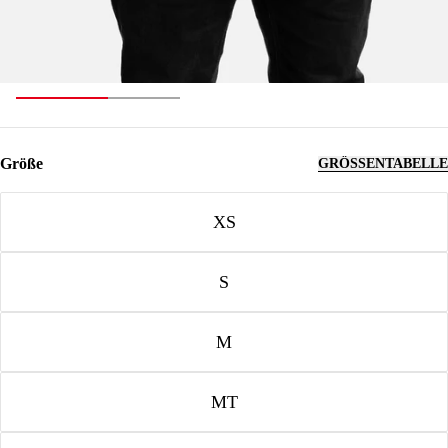
Größe
GRÖSSENTABELLE
Größe
XS
S
M
MT