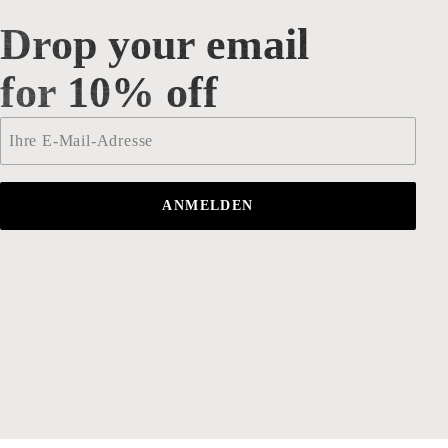
Drop your email
Drop your email for 10% off
for 10% off
Email
*
ANMELDEN