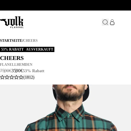
CHEERS
STARTSEITE
/
CHEERS
53% RABATT
AUSVERKAUFT
CHEERS
CHEERS
FLANELLHEMDEN
75
,
90
€
35
,
90
€
53% Rabatt
(1812)