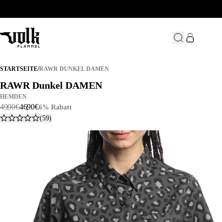
RAWR DUNKEL DAMEN
STARTSEITE
/
RAWR DUNKEL DAMEN
RAWR Dunkel DAMEN
RAWR Dunkel DAMEN
HEMDEN
49
,
90
€
46
,
90
€
6% Rabatt
(59)