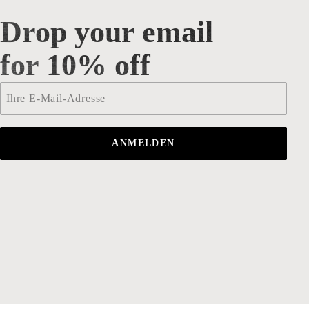
Drop your email
Drop your email for 10% off
for 10% off
Email
*
ANMELDEN