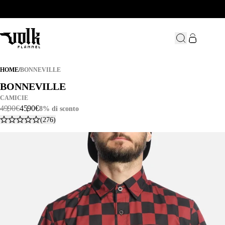
BONNEVILLE
HOME
/
BONNEVILLE
BONNEVILLE
BONNEVILLE
CAMICIE
49
,
90
€
45
,
90
€
8% di sconto
(276)