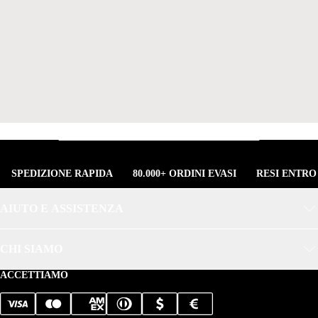
SPEDIZIONE RAPIDA
80.000+ ORDINI EVASI
RESI ENTRO
AIUTO E ASSISTENZA
CHI SIAMO
ACCETTIAMO