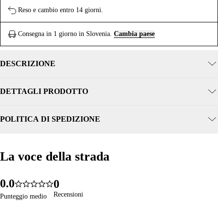
Reso e cambio entro 14 giorni.
Consegna in 1 giorno in Slovenia.
Cambia paese
DESCRIZIONE
DETTAGLI PRODOTTO
POLITICA DI SPEDIZIONE
La voce della strada
La voce della strada
0
.
0
0
276
5.0
1
1
1
Recensioni
Recensioni
Punteggio medio
Punteggio medio
2
2
2