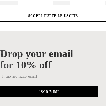
SCOPRI TUTTE LE USCITE
Drop your email
Drop your email for 10% off
for 10% off
Email
*
ISCRIVIMI