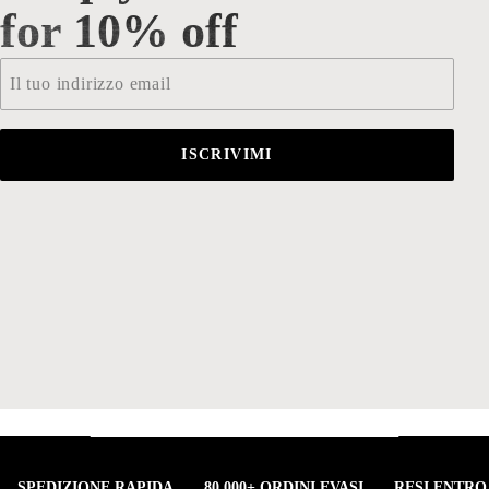
for 10% off
Email
*
ISCRIVIMI
SPEDIZIONE RAPIDA
80.000+ ORDINI EVASI
RESI ENTRO