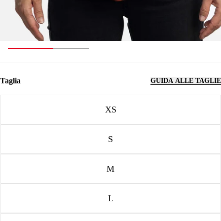
Taglia
GUIDA ALLE TAGLIE
Taglia
XS
S
M
L