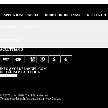
SPEDIZIONE RAPIDA
80.000+ ORDINI EVASI
RESI ENTRO
AIUTO E ASSISTENZA
CHI SIAMO
ACCETTIAMO
INFO@VOLKFLANNEL.COM
INSTAGRAM
|
FACEBOOK
ITALIANO
© ALTO s.r.o., 2026. Tutti i diritti riservati.
Termini e condizioni
Informativa sulla privacy
Cookies