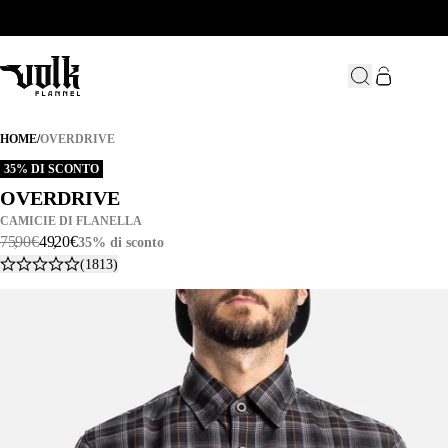
OVERDRIVE
HOME
/
OVERDRIVE
35% DI SCONTO
OVERDRIVE
OVERDRIVE
CAMICIE DI FLANELLA
75
,
90
€
49
,
20
€
35% di sconto
(1813)