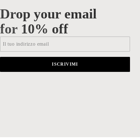
Drop your email
Drop your email for 10% off
for 10% off
Email
*
ISCRIVIMI