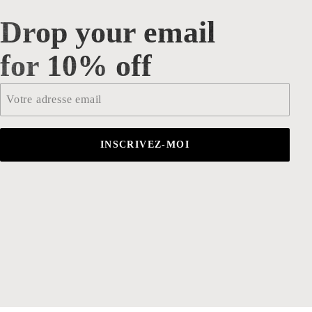
Drop your email
Drop your email for 10% off
for 10% off
Email
*
INSCRIVEZ-MOI