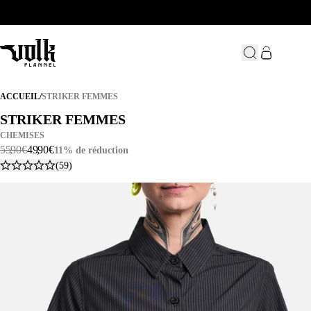
STRIKER FEMMES
ACCUEIL
/
STRIKER FEMMES
STRIKER FEMMES
STRIKER FEMMES
CHEMISES
55
,
90
€
49
,
90
€
11% de réduction
(59)