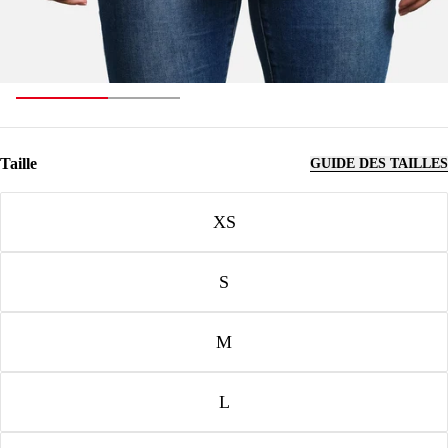
Taille
GUIDE DES TAILLES
Taille
XS
S
M
L