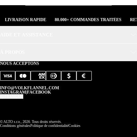
LIVRAISON RAPIDE
80.000+ COMMANDES TRAITÉES
RE
AIDE ET ASSISTANCE
À PROPOS
NOUS ACCEPTONS
INFO@VOLKFLANNEL.COM
INSTAGRAM
|
FACEBOOK
FRANÇAIS
© ALTO s.r.o., 2026. Tous droits réservés.
Conditions générales
Politique de confidentialité
Cookies