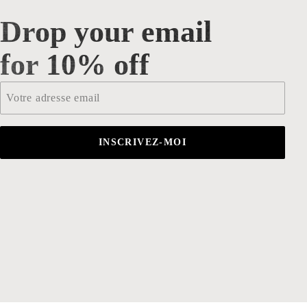
Drop your email
Drop your email for 10% off
for 10% off
Email
*
INSCRIVEZ-MOI