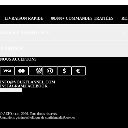
LIVRAISON RAPIDE
80.000+ COMMANDES TRAITÉES
RE
AIDE ET ASSISTANCE
À PROPOS
NOUS ACCEPTONS
INFO@VOLKFLANNEL.COM
INSTAGRAM
|
FACEBOOK
FRANÇAIS
© ALTO s.r.o., 2026. Tous droits réservés.
Conditions générales
Politique de confidentialité
Cookies