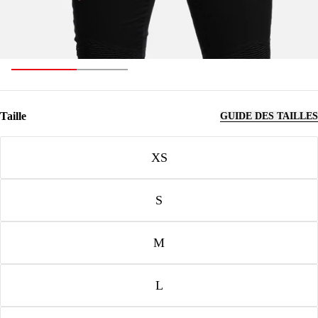
Taille
GUIDE DES TAILLES
Taille
XS
S
M
L