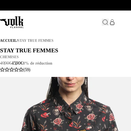
STAY TRUE FEMMES
ACCUEIL
/
STAY TRUE FEMMES
STAY TRUE FEMMES
STAY TRUE FEMMES
CHEMISES
49
,
90
€
45
,
90
€
8% de réduction
(59)