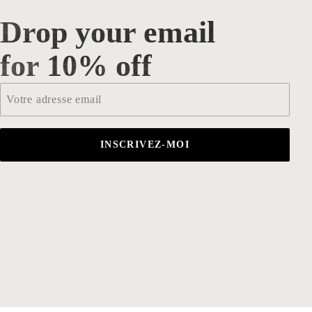
Drop your email
Drop your email for 10% off
for 10% off
Email
*
INSCRIVEZ-MOI