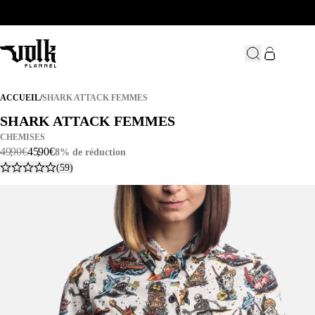
SHARK ATTACK FEMMES
ACCUEIL
/
SHARK ATTACK FEMMES
SHARK ATTACK FEMMES
SHARK ATTACK FEMMES
CHEMISES
49
,
90
€
45
,
90
€
8% de réduction
(59)