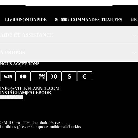
LIVRAISON RAPIDE
80.000+ COMMANDES TRAITÉES
RE
AIDE ET ASSISTANCE
À PROPOS
NOUS ACCEPTONS
INFO@VOLKFLANNEL.COM
INSTAGRAM
|
FACEBOOK
FRANÇAIS
© ALTO s.r.o., 2026. Tous droits réservés.
Conditions générales
Politique de confidentialité
Cookies