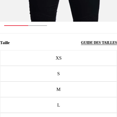
Taille
GUIDE DES TAILLES
Taille
XS
S
M
L