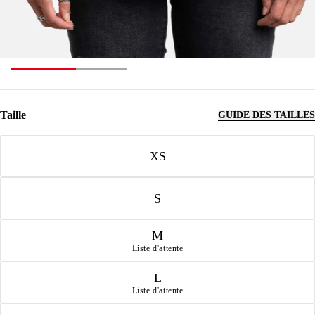
Taille
GUIDE DES TAILLES
Taille
XS
S
M
Liste d'attente
L
Liste d'attente