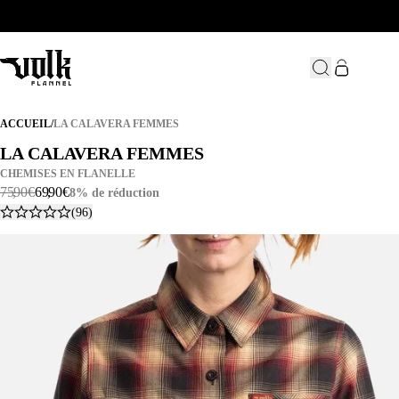
LA CALAVERA FEMMES
ACCUEIL
/
LA CALAVERA FEMMES
LA CALAVERA FEMMES
LA CALAVERA FEMMES
CHEMISES EN FLANELLE
75
,
90
€
69
,
90
€
8% de réduction
(96)