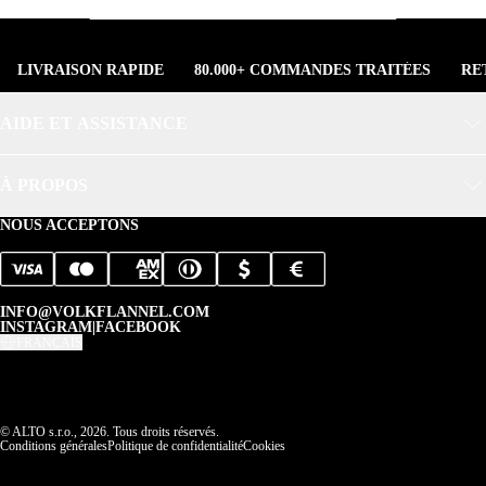
LIVRAISON RAPIDE
80.000+ COMMANDES TRAITÉES
RE
AIDE ET ASSISTANCE
À PROPOS
NOUS ACCEPTONS
INFO@VOLKFLANNEL.COM
INSTAGRAM
|
FACEBOOK
FRANÇAIS
© ALTO s.r.o., 2026. Tous droits réservés.
Conditions générales
Politique de confidentialité
Cookies