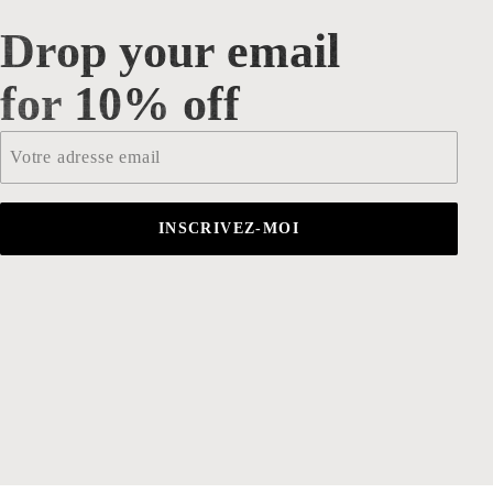
Drop your email
Drop your email for 10% off
for 10% off
Email
*
INSCRIVEZ-MOI