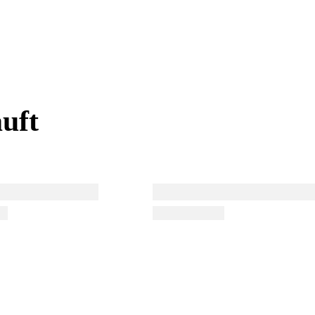
uft
uft