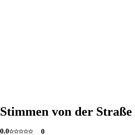
Stimmen von der Straße
Stimmen von der Straße
0
.
0
0
59
5.0