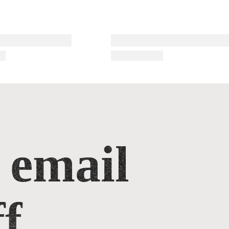
 email
f