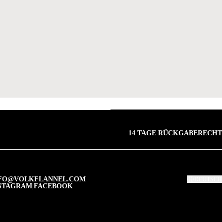
14 TAGE RÜCKGABERECHT
FO@VOLKFLANNEL.COM
DEUTSCH
STAGRAM
|
FACEBOOK