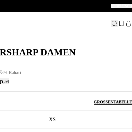
DEUTSCH
RSHARP DAMEN
RSHARP DAMEN
€
8% Rabatt
(59)
GRÖSSENTABELLE
XS