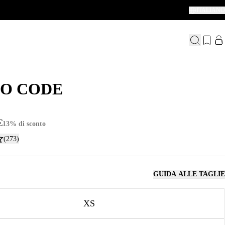
 SALDI ESTIVI SONO INIZIATI /
BENVENUTI NELLA NOSTRA NUOVA T
ITALIANO
O CODE
O CODE
€
13% di sconto
(273)
GUIDA ALLE TAGLIE
XS