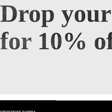
Drop your
Drop your email for 10% off
for 10% of