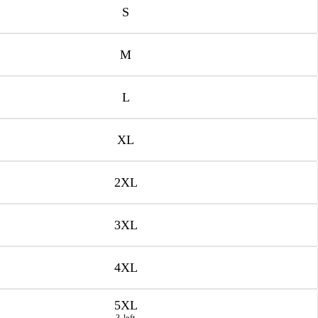
S
M
L
XL
2XL
3XL
4XL
5XL
3 left