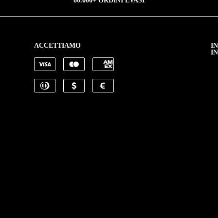
80.000+ ORDINI EVASI
ACCETTIAMO
I
I