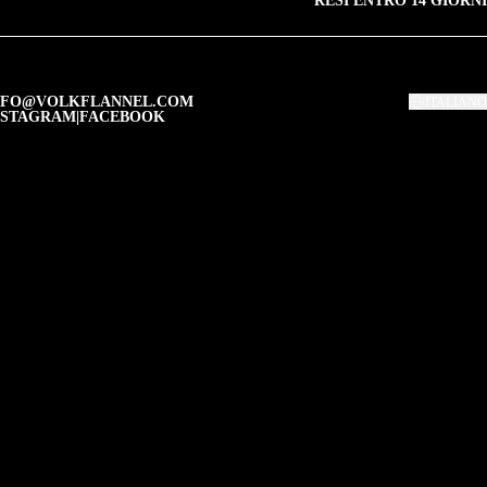
RESI ENTRO 14 GIORNI
NFO@VOLKFLANNEL.COM
ITALIANO
NSTAGRAM
|
FACEBOOK