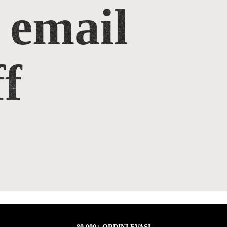
 email
f