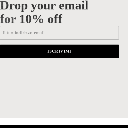
Drop your email
Drop your email for 10% off
for 10% off
Email
*
ISCRIVIMI