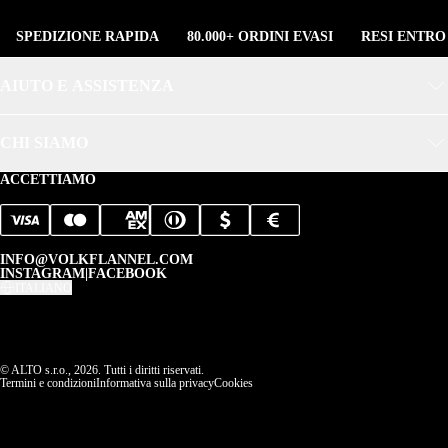
SPEDIZIONE RAPIDA
80.000+ ORDINI EVASI
RESI ENTRO
AIUTO E ASSISTENZA
CHI SIAMO
ACCETTIAMO
INFO@VOLKFLANNEL.COM
INSTAGRAM
|
FACEBOOK
ITALIANO
© ALTO s.r.o., 2026. Tutti i diritti riservati.
Termini e condizioni
Informativa sulla privacy
Cookies