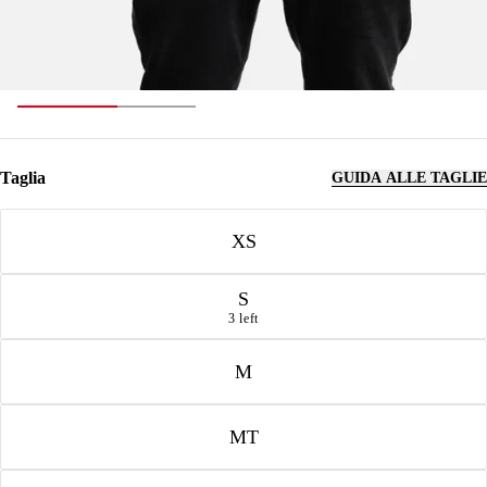
Taglia
GUIDA ALLE TAGLIE
Taglia
XS
S
3 left
M
MT