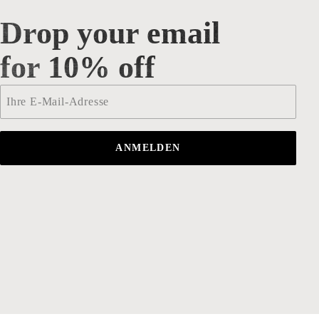
Drop your email
Drop your email for 10% off
for 10% off
Email
*
ANMELDEN