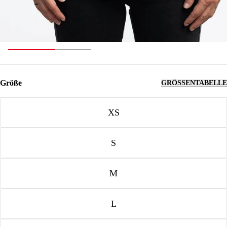
Größe
GRÖSSENTABELLE
Größe
XS
S
M
L