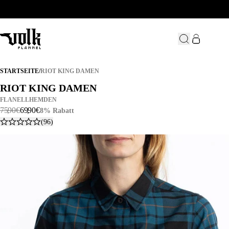
RIOT KING DAMEN
STARTSEITE
/
RIOT KING DAMEN
RIOT KING DAMEN
RIOT KING DAMEN
FLANELLHEMDEN
75
,
90
€
69
,
90
€
8% Rabatt
(96)