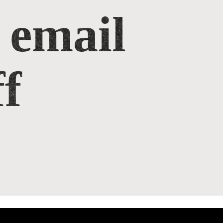
 email
f