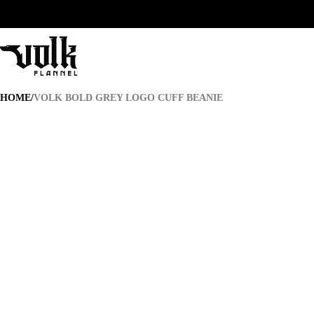
BENVENUTI NELLA NOSTRA NUOVA TANA / ACQUISTA 2 ARTICOLI E R
VOLK BOLD GREY LOGO CUFF BEANIE
HOME
/
VOLK BOLD GREY LOGO CUFF BEANIE