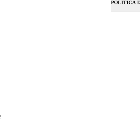
POLITICA 
e
e