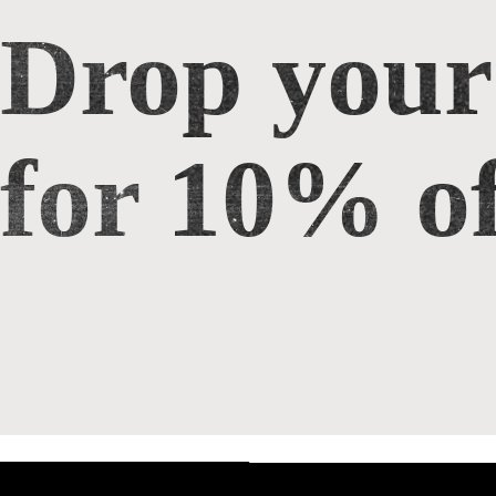
Drop your
Drop your email for 10% off
for 10% of