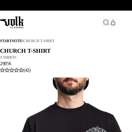
CHURCH T-SHIRT
STARTSEITE
/
CHURCH T-SHIRT
CHURCH T-SHIRT
CHURCH T-SHIRT
T-SHIRTS
29
,
95
€
(42)