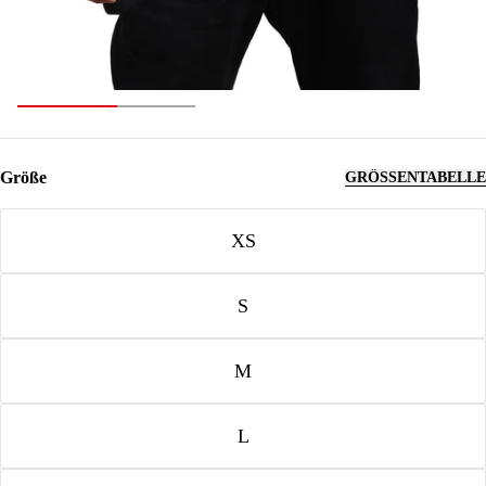
Größe
GRÖSSENTABELLE
Größe
XS
S
M
L