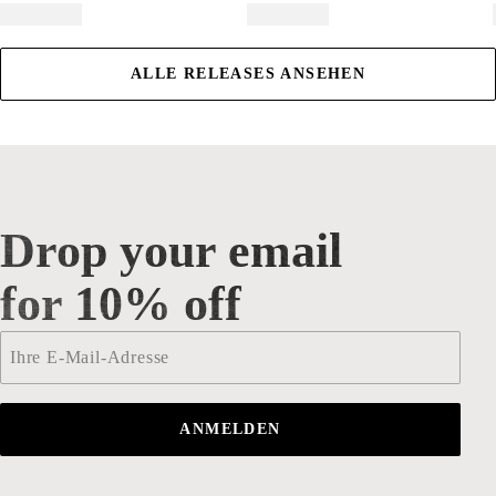
ALLE RELEASES ANSEHEN
Drop your email
Drop your email for 10% off
for 10% off
Email
*
ANMELDEN