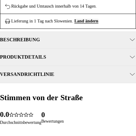
Rückgabe und Umtausch innerhalb von 14 Tagen.
Lieferung in 1 Tag nach Slowenien.
Land ändern
BESCHREIBUNG
PRODUKTDETAILS
VERSANDRICHTLINIE
Stimmen von der Straße
Stimmen von der Straße
0
.
0
0
42
4.9
1
1
1
Bewertungen
Bewertungen
Durchschnittsbewertung
Durchschnittsbewertung
2
2
2